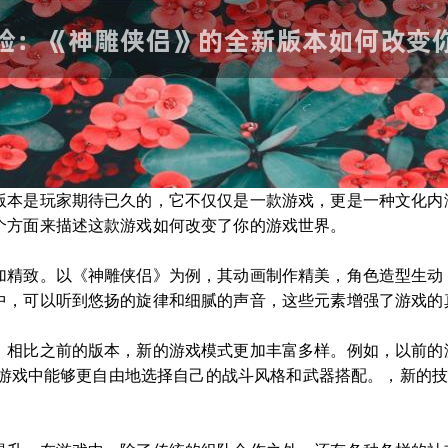
版本是玩家期待已久的，它不仅仅是一款游戏，更是一种文化内
个方面来描述这款游戏如何改变了你的游戏世界。
加精致。以《神雕侠侣》为例，其动画制作精美，角色造型生动
中，可以听到悠扬的旋律和细腻的声音，这些元素增强了游戏的
。相比之前的版本，新的游戏模式更加丰富多样。例如，以前的
家在游戏中能够更自由地选择自己的战斗风格和武器搭配。，新的