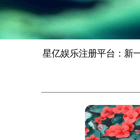
星亿娱乐注册平台：新