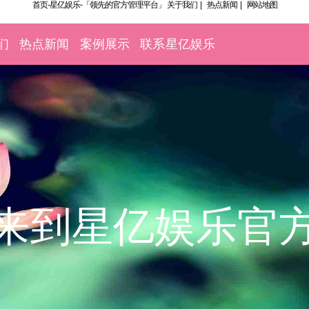
首页-星亿娱乐-「领先的官方管理平台」
关于我们
|
热点新闻
|
网站地图
们
热点新闻
案例展示
联系星亿娱乐
来到星亿娱乐官