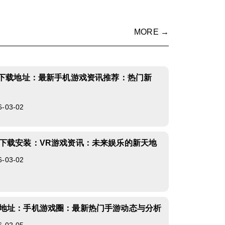
MORE →
p下载地址：最新手机游戏资讯推荐：热门新
-03-02
下载安装：VR游戏资讯：未来娱乐的新天地
-03-02
地址：手机游戏圈：最新热门手游动态与分析