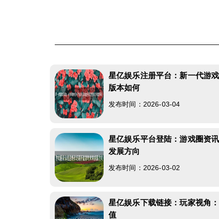
星亿娱乐注册平台：新一代游
版本如何
发布时间：2026-03-04
星亿娱乐平台登陆：游戏圈资
发展方向
发布时间：2026-03-02
星亿娱乐下载链接：玩家视角
值