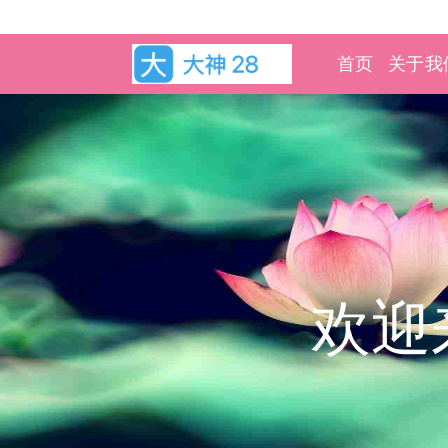
首页
关于我
欢迎