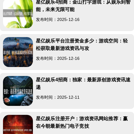
星亿娱乐4招商：金山打字游戏：从娱乐到智
能，未来无限可能
发布时间：2025-12-16
星亿娱乐平台注册资金多少：游戏空间：轻
松获取最新游戏资讯与攻
发布时间：2025-12-16
星亿娱乐4招商：独家：最新原创游戏资讯速
递
发布时间：2025-12-11
星亿娱乐注册开户：游戏资讯网站推荐：赢
在今朝最新热门电子竞技