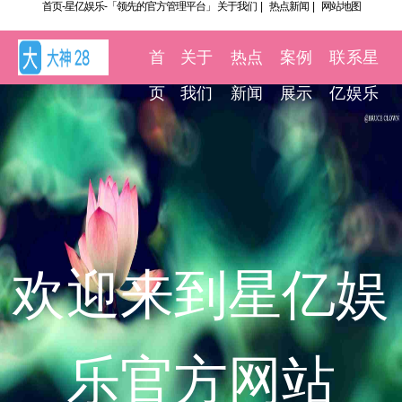
首页-星亿娱乐-「领先的官方管理平台」
关于我们
|
热点新闻
|
网站地图
首
关于
热点
案例
联系星
页
我们
新闻
展示
亿娱乐
欢迎来到星亿娱
乐官方网站