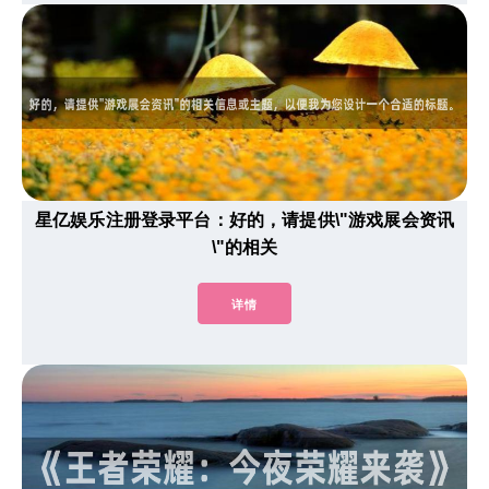
星亿娱乐注册登录平台：好的，请提供\"游戏展会资讯
\"的相关
详情