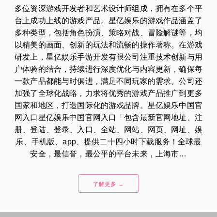
多位资深游戏开发者和艺术设计师组成，拥有在多个平
台上成功上线的游戏产品。星亿娱乐的游戏作品涵盖了
多种类型，包括角色扮演、策略对战、冒险解谜等，均
以精美的画面、创新的玩法和流畅的操作著称。在游戏
研发上，星亿娱乐手游开发有限公司注重技术创新与用
户体验的结合，持续进行深度优化与内容更新，确保每
一款产品都能与时俱进，满足不同玩家的需求。公司还
加强了全球化战略，力求将优秀的游戏产品推广到更多
国家和地区，打造国际化的游戏品牌。星亿娱乐中国官
网入口星亿娱乐中国官网入口「包含最新官网地址、注
册、登陆、登录、入口、全站、网站、网页、网址、娱
乐、手机版、app、提供二十四小时下载服务！全球最
安全，最信誉，最公平的平台未来，上海市…
了解更多 →