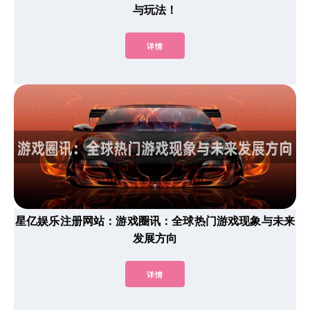
与玩法！
详情
星亿娱乐注册网站：游戏圈讯：全球热门游戏现象与未来
发展方向
详情