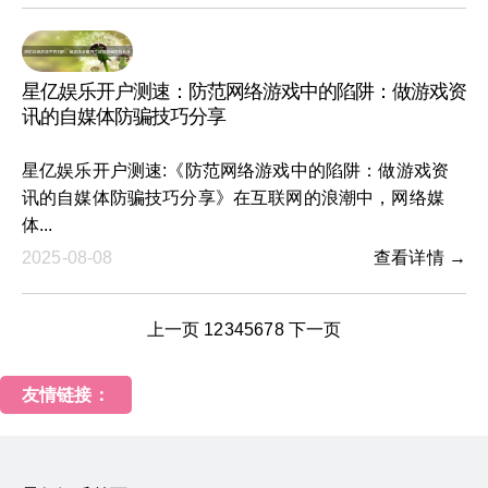
星亿娱乐开户测速：防范网络游戏中的陷阱：做游戏资
讯的自媒体防骗技巧分享
星亿娱乐开户测速:《防范网络游戏中的陷阱：做游戏资
讯的自媒体防骗技巧分享》在互联网的浪潮中，网络媒
体...
2025-08-08
查看详情 →
上一页
1
2
3
4
5
6
7
8
下一页
友情链接：