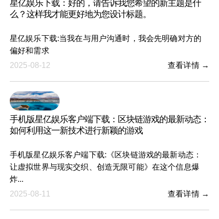
星亿娱乐下载：好的，请告诉我您希望的新主题是什
么？这样我才能更好地为您设计标题。
星亿娱乐下载:当我在与用户沟通时，我会先明确对方的
偏好和需求
2025-08-12
查看详情 →
手机版星亿娱乐客户端下载：区块链游戏的最新动态：
如何利用这一新技术进行新颖的游戏
手机版星亿娱乐客户端下载:《区块链游戏的最新动态：
让虚拟世界与现实交织、创造无限可能》在这个信息爆
炸...
2025-08-11
查看详情 →