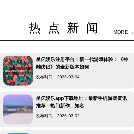
热点新闻
MORE →
星亿娱乐注册平台：新一代游戏体验：《神
雕侠侣》的全新版本如何
发布时间：2026-03-04
星亿娱乐app下载地址：最新手机游戏资讯
推荐：热门新作、知名
发布时间：2026-03-02