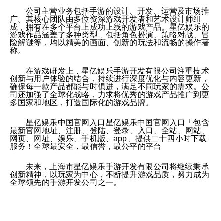
公司主营业务包括手游的设计、开发、运营及市场推
广。其核心团队由多位资深游戏开发者和艺术设计师组
成，拥有在多个平台上成功上线的游戏产品。星亿娱乐的
游戏作品涵盖了多种类型，包括角色扮演、策略对战、冒
险解谜等，均以精美的画面、创新的玩法和流畅的操作著
称。
在游戏研发上，星亿娱乐手游开发有限公司注重技术
创新与用户体验的结合，持续进行深度优化与内容更新，
确保每一款产品都能与时俱进，满足不同玩家的需求。公
司还加强了全球化战略，力求将优秀的游戏产品推广到更
多国家和地区，打造国际化的游戏品牌。
星亿娱乐中国官网入口
星亿娱乐
中国官网入口「包含
最新官网地址、注册、登陆、登录、入口、全站、网站、
网页、网址、娱乐、手机版、app、提供二十四小时下载
服务！全球最安全，最信誉，最公平的平台
未来，上海市星亿娱乐手游开发有限公司将继续秉承
创新精神，以玩家为中心，不断提升游戏品质，努力成为
全球领先的手游开发公司之一。